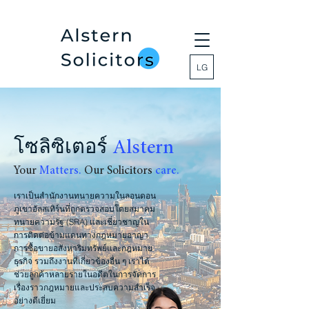
LG
โซลิซิเตอร์
Alstern
Your
Matters.
Our Solicitors
care.
เราเป็นสำนักงานทนายความในลอนดอน
ภูเขาอัลสเทิร์นที่ถูกตรวจสอบโดยสมาคม
ทนายความรัฐ (SRA) และเชี่ยวชาญใน
การติดต่อข้ามแดนทางกฎหมายอาญา
การซื้อขายอสังหาริมทรัพย์และกฎหมาย
ธุรกิจ รวมถึงงานที่เกี่ยวข้องอื่น ๆ เราได้
ช่วยลูกค้าหลายรายในอดีตในการจัดการ
เรื่องราวกฎหมายและประสบความสำเร็จ
อย่างดีเยี่ยม